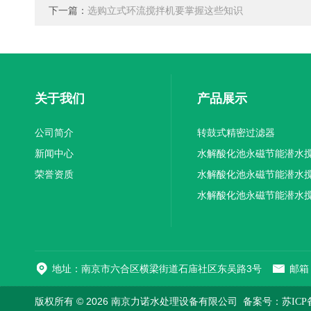
下一篇：
选购立式环流搅拌机要掌握这些知识
关于我们
产品展示
公司简介
转鼓式精密过滤器
新闻中心
水解酸化池永磁节能潜水
荣誉资质
机厂家供应
水解酸化池永磁节能潜水
机厂家直销
水解酸化池永磁节能潜水
机
地址：南京市六合区横梁街道石庙社区东吴路3号
邮箱：
版权所有 © 2026 南京力诺水处理设备有限公司
备案号：苏ICP备1