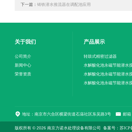
下一篇：
铸铁潜水推流器在调配池应用
关于我们
产品展示
公司简介
转鼓式精密过滤器
新闻中心
水解酸化池永磁节能潜水
荣誉资质
机厂家供应
水解酸化池永磁节能潜水
机厂家直销
水解酸化池永磁节能潜水
机
地址：南京市六合区横梁街道石庙社区东吴路3号
邮箱：
版权所有 © 2026 南京力诺水处理设备有限公司
备案号：苏ICP备1