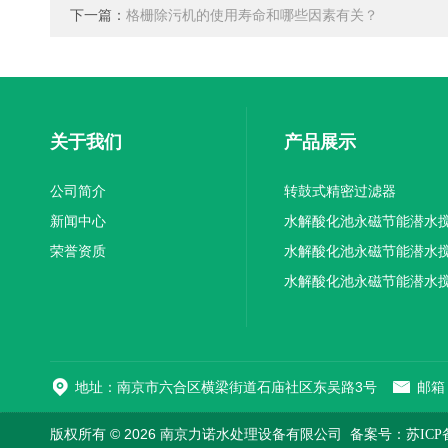
下一篇：
格栅除污机的使用寿命和哪些因素有关？
关于我们
产品展示
公司简介
转鼓式精密过滤器
新闻中心
水解酸化池永磁节能潜水
荣誉资质
机厂家供应
水解酸化池永磁节能潜水
机厂家直销
水解酸化池永磁节能潜水
机
地址：南京市六合区横梁街道石庙社区东吴路3号
邮箱：
版权所有 © 2026 南京力诺水处理设备有限公司
备案号：苏ICP备1