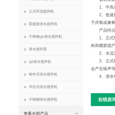
1、中高速
立式环流搅拌机
2、低速推
于厌氧或兼
双曲面潜水搅拌机
产品特点
不锈钢qjb潜水搅拌机
1、立式环
构和菌胶团
潜水搅拌器
2、水流采用
3、立式环
qjb潜水搅拌机
会产生噪声
铸件式潜水搅拌机
4、潜水电
冲压式潜水搅拌机
在线咨
不锈钢潜水搅拌机
查看全部产品