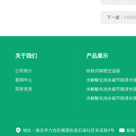
下一篇：
GSH
关于我们
产品展示
公司简介
转鼓式精密过滤器
新闻中心
水解酸化池永磁节能潜水
荣誉资质
机厂家供应
水解酸化池永磁节能潜水
机厂家直销
水解酸化池永磁节能潜水
机
地址：南京市六合区横梁街道石庙社区东吴路3号
邮箱：