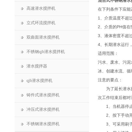
混合式不锈钢潜水
高速潜水搅拌机
在下列条件下应能
1、介质温度不超过
立式环流搅拌机
2、介质的PH值在
3、液体密度不超过1
双曲面潜水搅拌机
4、长期潜水运行
不锈钢qjb潜水搅拌机
适用范围：
污水、废水、污泥
潜水搅拌器
冰、创建水流、循
注意的要点：
qjb潜水搅拌机
为了延长潜水搅拌
铸件式潜水搅拌机
次工作结束后都对
1、当机器停止
冲压式潜水搅拌机
2、按下手动开关
不锈钢潜水搅拌机
3、可采用刷子