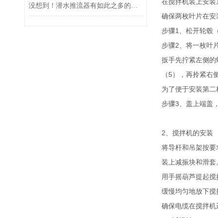
在搅拌机装上安装
没想到！潜水推流器有如此之多的功能
确保两枚叶片在安
步骤1、松开轮毂（
步骤2、将一枚叶
扳手先拧紧左侧的
（5），再拎紧右
为了便于安装第二
步骤3、盖上端盖，
2、搅拌机的安装
将导杆和吊架按要
装上减振块和滑套
用手摇葫芦提起搅
缓慢均匀地放下搅
确保电缆在搅拌机