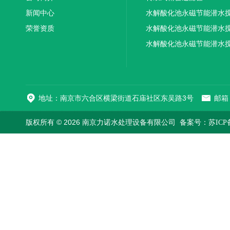
新闻中心
水解酸化池永磁节能潜水
荣誉资质
机厂家供应
水解酸化池永磁节能潜水
机厂家直销
水解酸化池永磁节能潜水
机
地址：南京市六合区横梁街道石庙社区东吴路3号
邮箱：
版权所有 © 2026 南京力诺水处理设备有限公司
备案号：苏ICP备1