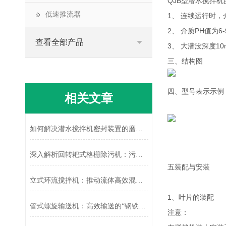
QJB型潜水搅拌
低速推流器
1、 连续运行时，
2、 介质PH值为6-
查看全部产品
3、 大潜没深度10
三、结构图
四、型号表示示例
相关文章
如何解决潜水搅拌机密封装置的磨损问题
深入解析回转耙式格栅除污机：污水处理的得力助手
五装配与安装
立式环流搅拌机：推动流体高效混合的“动力引擎”
1、叶片的装配
管式螺旋输送机：高效输送的“钢铁动脉”
注意：