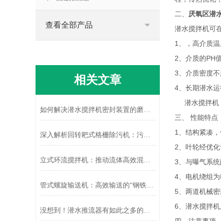
二、
厌氧区潜
查看全部产品
潜水搅拌机可
1、，高介质温
2、介质的PH值
3、介质密度不超
相关文章
4、长期潜水运
潜水搅拌机，
如何解决潜水搅拌机密封装置的磨损问题
三、 性能特点
1、结构紧凑
深入解析回转耙式格栅除污机：污水处理的得力助手
2、叶轮经优
立式环流搅拌机：推动流体高效混合的“动力引擎”
3、与曝气系
4、电机绕组为
管式螺旋输送机：高效输送的“钢铁动脉”
5、两道机械密
6、潜水搅拌
没想到！潜水推流器有如此之多的功能