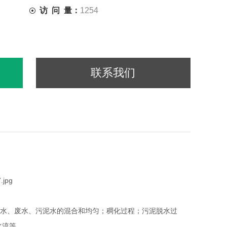
访 问 量：
1254
联系我们
水、废水、污泥水的混合和均匀；稠化过程；污泥脱水过
水流等。