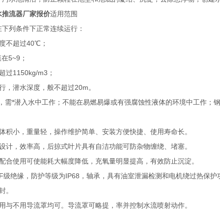
水推流器厂家报价
适用范围
在下列条件下正常连续运行：
度不超过40℃；
在5~9；
过1150kg/m3；
行，潜水深度，般不超过20m。
需*潜入水中工作；不能在易燃易爆或有强腐蚀性液体的环境中工作；钢
，体积小，重量轻，操作维护简单、安装方便快捷、使用寿命长。
化设计，效率高，后掠式叶片具有自洁功能可防杂物缠绕、堵塞。
统配合使用可使能耗大幅度降低，充氧量明显提高，有效防止沉淀。
F级绝缘，防护等级为IP68，轴承，具有油室泄漏检测和电机绕过热保
封。
机用与不用导流罩均可。导流罩可略提，率并控制水流喷射动作。