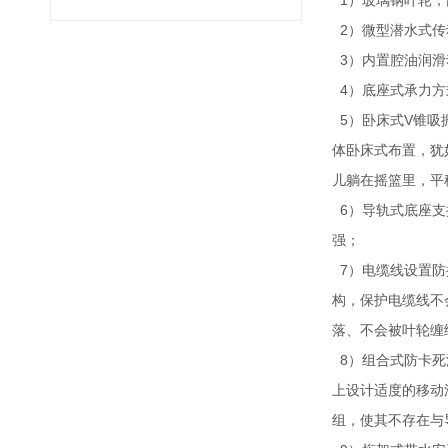
1）玻璃钢叶轮，
2）微型潜水式传
3）内置腔油润滑
4）底座式承力方
5）卧床式V锥吸
体卧床式布置，犹
儿躺在摇篮里，平
6）导轨式底座支
强；
7）电缆线设置防
构，保护电缆线不
落、不会被叶轮缠
8）组合式防卡死
上设计适度的移动
组，使其不存在与