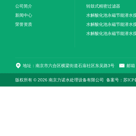
公司简介
转鼓式精密过滤器
新闻中心
水解酸化池永磁节能潜水
荣誉资质
机厂家供应
水解酸化池永磁节能潜水
机厂家直销
水解酸化池永磁节能潜水
机
地址：南京市六合区横梁街道石庙社区东吴路3号
邮箱：
版权所有 © 2026 南京力诺水处理设备有限公司
备案号：苏ICP备1