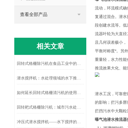
流动，环流模式确
查看全部产品
复通过混合。潜水
段创建水流等。低
流器叶轮为大直径
且几何误差极小，
相关文章
平衡对称度*。另
重量轻，水力性能
回转式格栅除污机在食品工业中的应用
推流效果大化、能
潜水搅拌机：水处理领域的水下推动者
如何延长回转式格栅清污机的使用寿命
潜水工况，可靠密
的影响；拦污多唇
回转耙式格栅除污机：城市污水处理的“清道夫”
拦挡污水中大颗粒
曝气池潜水推流器
冲压式潜水搅拌机——水下搅拌的能工巧匠