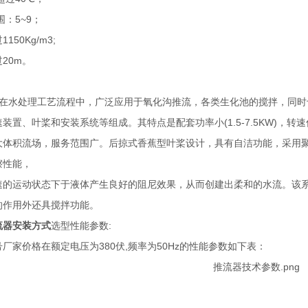
围：5~9；
50Kg/m3;
20m。
在水处理工艺流程中，广泛应用于氧化沟推流，各类生化池的搅拌，同时
置、叶桨和安装系统等组成。其特点是配套功率小(1.5-7.5KW)，转速低(36-13
大体积流场，服务范围广。后掠式香蕉型叶桨设计，具有自洁功能，采用
擦性能，
速的运动状态下于液体产生良好的阻尼效果，从而创建出柔和的水流。该
的作用外还具搅拌功能。
流器安装方式
选型性能参数:
厂家价格在额定电压为380伏,频率为50Hz的性能参数如下表：