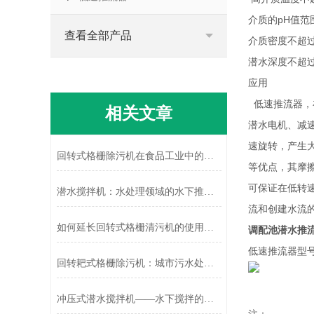
介质的pH值范
查看全部产品
介质密度不超过11
潜水深度不超过
应用
低速推流器，
相关文章
潜水电机、减速装
速旋转，产生
回转式格栅除污机在食品工业中的应用
等优点，其摩
可保证在低转
潜水搅拌机：水处理领域的水下推动者
流和创建水流
如何延长回转式格栅清污机的使用寿命
调配池潜水推
低速推流器型号
回转耙式格栅除污机：城市污水处理的“清道夫”
冲压式潜水搅拌机——水下搅拌的能工巧匠