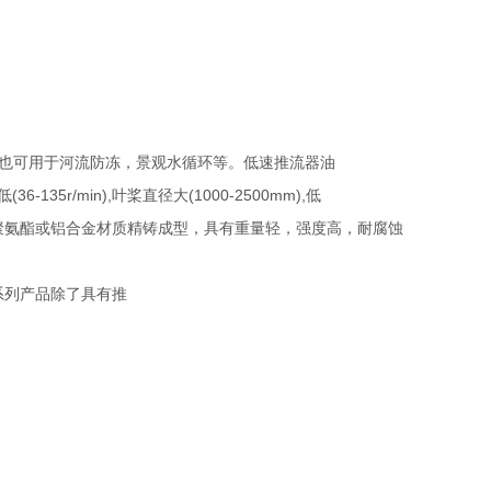
也可用于河流防冻，景观水循环等。低速推流器油
5r/min),叶桨直径大(1000-2500mm),低
聚氨酯或铝合金材质精铸成型，具有重量轻，强度高，耐腐蚀
系列产品除了具有推