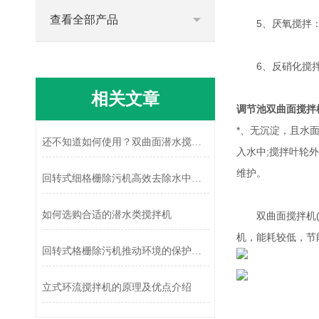
查看全部产品
5、厌氧搅拌：污
6、反硝化搅拌：
相关文章
调节池双曲面搅拌
*、无沉淀，且水
还不知道如何使用？双曲面潜水搅拌机进来看
入水中;搅拌叶轮
维护。
回转式细格栅除污机高效去除水中的杂质
如何选购合适的潜水类搅拌机
双曲面搅拌机(立
机，能耗较低，节
回转式格栅除污机推动环境的保护和可持续发展
立式环流搅拌机的原理及优点介绍