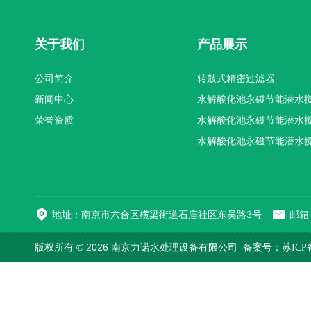
关于我们
产品展示
公司简介
转鼓式精密过滤器
新闻中心
水解酸化池永磁节能潜水
荣誉资质
机厂家供应
水解酸化池永磁节能潜水
机厂家直销
水解酸化池永磁节能潜水
机
地址：南京市六合区横梁街道石庙社区东吴路3号
邮箱：
版权所有 © 2026 南京力诺水处理设备有限公司
备案号：苏ICP备1