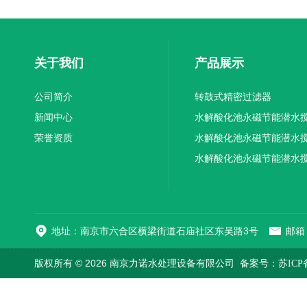
关于我们
产品展示
公司简介
转鼓式精密过滤器
新闻中心
水解酸化池永磁节能潜水
荣誉资质
机厂家供应
水解酸化池永磁节能潜水
机厂家直销
水解酸化池永磁节能潜水
机
地址：南京市六合区横梁街道石庙社区东吴路3号
邮箱：
版权所有 © 2026 南京力诺水处理设备有限公司
备案号：苏ICP备1