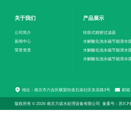
关于我们
产品展示
公司简介
转鼓式精密过滤器
新闻中心
水解酸化池永磁节能潜水
荣誉资质
机厂家供应
水解酸化池永磁节能潜水
机厂家直销
水解酸化池永磁节能潜水
机
地址：南京市六合区横梁街道石庙社区东吴路3号
邮箱：
版权所有 © 2026 南京力诺水处理设备有限公司
备案号：苏ICP备1