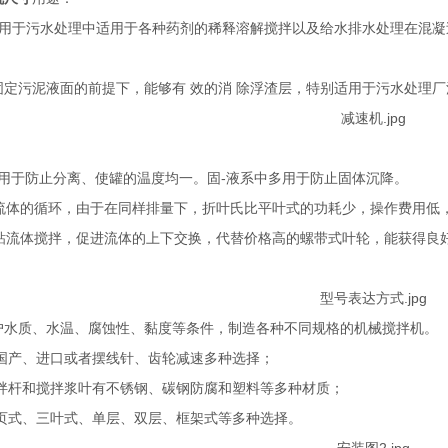
用于污水处理中适用于各种药剂的稀释溶解搅拌以及给水排水处理在混凝
固定污泥液面的前提下，能够有 效的消 除浮渣层，特别适用于污水处理
中用于防止分离、使罐的温度均一。固-液系中多用于防止固体沉降。
流体的循环，由于在同样排量下，折叶氏比平叶式的功耗少，操作费用低
粘流体搅拌，促进流体的上下交换，代替价格高的螺带式叶轮，能获得良
户水质、水温、腐蚀性、黏度等条件，制造各种不同规格的机械搅拌机。
国产、进口或者摆线针、齿轮减速多种选择；
拌杆和搅拌浆叶有不锈钢、碳钢防腐和塑料等多种材质；
页式、三叶式、单层、双层、框架式等多种选择。