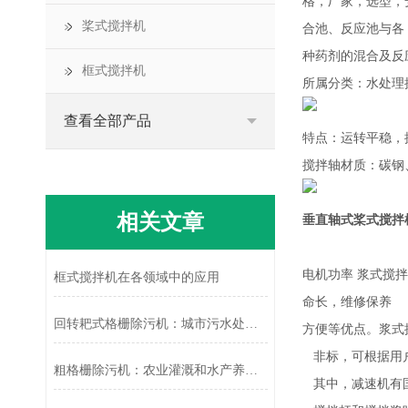
格，厂家，选型，
桨式搅拌机
合池、反应池与各
种药剂的混合及反
框式搅拌机
所属分类：水处理
查看全部产品
特点：运转平稳，
搅拌轴材质：碳钢、
相关文章
垂直轴式桨式搅拌
电机功率 浆式搅
框式搅拌机在各领域中的应用
命长，维修保养
回转耙式格栅除污机：城市污水处理的“清道夫”
方便等优点。浆式
非标，可根据用户
粗格栅除污机：农业灌溉和水产养殖的水质保障
其中，减速机有国