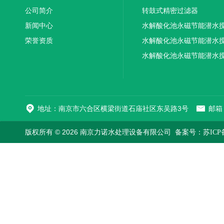
公司简介
转鼓式精密过滤器
新闻中心
水解酸化池永磁节能潜水
荣誉资质
机厂家供应
水解酸化池永磁节能潜水
机厂家直销
水解酸化池永磁节能潜水
机
地址：南京市六合区横梁街道石庙社区东吴路3号
邮箱：
版权所有 © 2026 南京力诺水处理设备有限公司
备案号：苏ICP备1