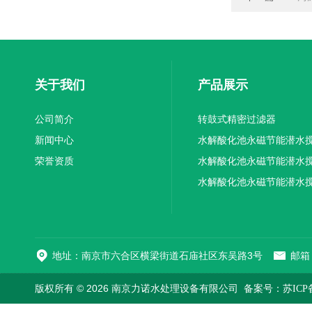
关于我们
产品展示
公司简介
转鼓式精密过滤器
新闻中心
水解酸化池永磁节能潜水
荣誉资质
机厂家供应
水解酸化池永磁节能潜水
机厂家直销
水解酸化池永磁节能潜水
机
地址：南京市六合区横梁街道石庙社区东吴路3号
邮箱：
版权所有 © 2026 南京力诺水处理设备有限公司
备案号：苏ICP备1