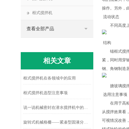
操作。另外，
框式搅拌机
流动状态
不同高度上
查看全部产品
结构
锚框式搅拌器
相关文章
紧，同时用穿
钢、角钢制造
框式搅拌机在各领域中的应用
搪玻璃搅拌罐
框式搅拌机选型注意事项
选用注意事项
在用于高粘度
说一说机械密封在潜水搅拌机中的作用
从搅拌效果看
可视情况改善
旋转式机械格栅——紧凑型固液分离的灵活选择