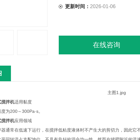
更新时间：
2026-01-06
在线咨询
绍
式搅拌机
适用黏度
200～300Pa·s。
式搅拌机
应用领域
通常在低速下运行，在搅拌低粘度液体时不产生大的剪切力，因此它不适
水平回转流占支配地位，不具有良好的混合均一性，然而在罐壁附近的流