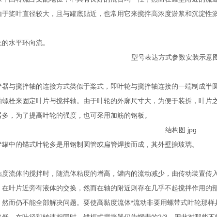
由于桨叶直径较大，且与罐底贴近，也常用它来搅拌高浓度淤浆和沉淀性
的水平环向流。
与搅拌轴的连接方式类似于桨式，即叶轮与搅拌轴连接的一端制成半圆
轴螺栓来固定叶片与搅拌轴。由于叶轮的外廓尺寸大，为便于装拆，叶片
居多，为了提高叶轮的强度，也可采用加筋的钢板。
中的锚式叶轮多是用钢制圆管或扁管焊接而成，其外壁搪玻璃。
流体的搅拌时，随流体粘度的增高，罐内的流动减少，由传动装置传入
，在叶片近旁有液体的交换，然而在轴的附近则存在几乎不起搅拌作用的
，然而仍不能全部解决问题。要使高黏度流体*流动非要用螺带式叶轮那样