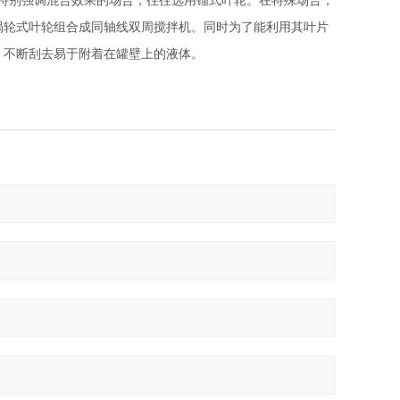
不特别强调混合效果的场合，往往选用锚式叶轮。在特殊场合，
涡轮式叶轮组合成同轴线双周搅拌机。同时为了能利用其叶片
，不断刮去易于附着在罐壁上的液体。