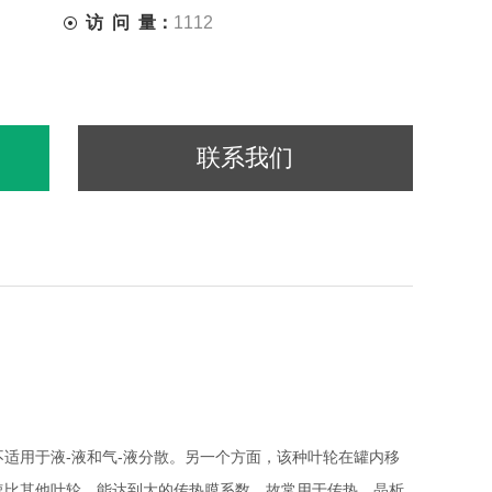
访 问 量：
1112
联系我们
用于液-液和气-液分散。另一个方面，该种叶轮在罐内移
速比其他叶轮，能达到大的传热膜系数，故常用于传热、晶析