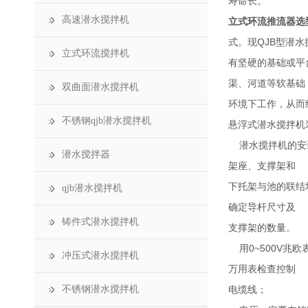
寿命长。
高速潜水搅拌机
立式环流推流器选
式。现QJB型潜
立式环流搅拌机
有坚硬的基础或平
渠、河道等软基础
双曲面潜水搅拌机
环境下工作，从而
不锈钢qjb潜水搅拌机
悬浮式潜水搅拌机
潜水搅拌机的安装
潜水搅拌器
架座、支撑架和
下托架与池的联结
qjb潜水搅拌机
确定导杆尺寸及
铸件式潜水搅拌机
支撑架的数量。
用0~500V兆
冲压式潜水搅拌机
万用表检查控制
不锈钢潜水搅拌机
电缆线；