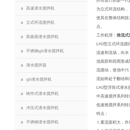
拌而设计的新一代
高速潜水搅拌机
为立式环流结构，
使其在整体结构技
立式环流搅拌机
点。
工作机理：
推流式
双曲面潜水搅拌机
LHJ型立式环流
不锈钢qjb潜水搅拌机
流速和流场，向水
池底部和四周形成
潜水搅拌器
流搅动，使池中污
泥始终处于翻动和
qjb潜水搅拌机
LHJ型浮筒式潜
铸件式潜水搅拌机
中高速搅拌系列转
低速推搅拌系列转
冲压式潜水搅拌机
特点：
不锈钢潜水搅拌机
⒈紊流面积大，作