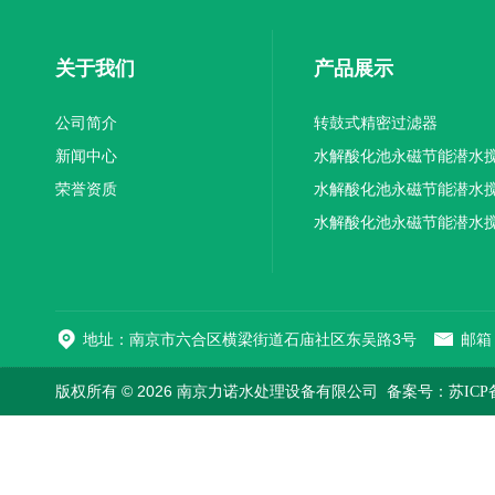
关于我们
产品展示
公司简介
转鼓式精密过滤器
新闻中心
水解酸化池永磁节能潜水
荣誉资质
机厂家供应
水解酸化池永磁节能潜水
机厂家直销
水解酸化池永磁节能潜水
机
地址：南京市六合区横梁街道石庙社区东吴路3号
邮箱：
版权所有 © 2026 南京力诺水处理设备有限公司
备案号：苏ICP备1