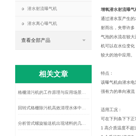
潜水射流曝气机
增氧潜水射流曝气
通过潜水泵产生的
潜水离心曝气机
射而出，夹带许多
气泡的水流在较大
查看全部产品
机可以在水位变化
较大的池中应用。
相关文章
特点：
该曝气机由潜水电
强有力的单向液流
格栅清污机的工作原理与应用场景解析
回转式格栅除污机高效清理水体中的污染物
适用工况：
可在下列条下下正
分析管式螺旋输送机出现堵料的几个原因
1 高介质温度不超过