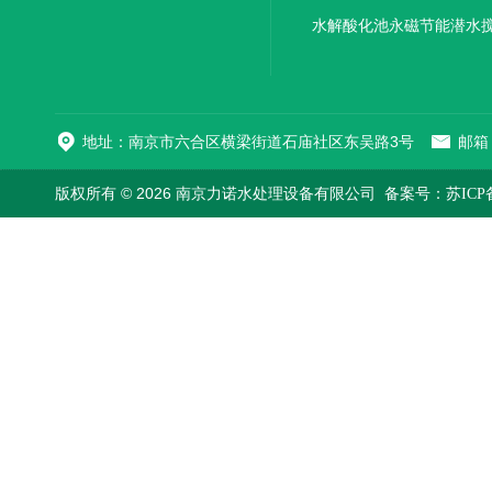
机厂家直销
水解酸化池永磁节能潜水
机
地址：南京市六合区横梁街道石庙社区东吴路3号
邮箱：
版权所有 © 2026 南京力诺水处理设备有限公司
备案号：苏ICP备1