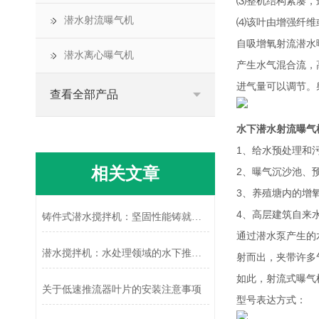
⑶整机结构紧凑，
潜水射流曝气机
⑷该叶由增强纤维
自吸增氧射流潜水
潜水离心曝气机
产生水气混合流，
进气量可以调节。
查看全部产品
水下潜水射流曝气
1、给水预处理和
相关文章
2、曝气沉沙池、
3、养殖塘内的增
4、高层建筑自来
铸件式潜水搅拌机：坚固性能铸就水下“搅拌先锋”
通过潜水泵产生的
潜水搅拌机：水处理领域的水下推动者
射而出，夹带许多
如此，射流式曝气
关于低速推流器​叶片的安装注意事项
型号表达方式：