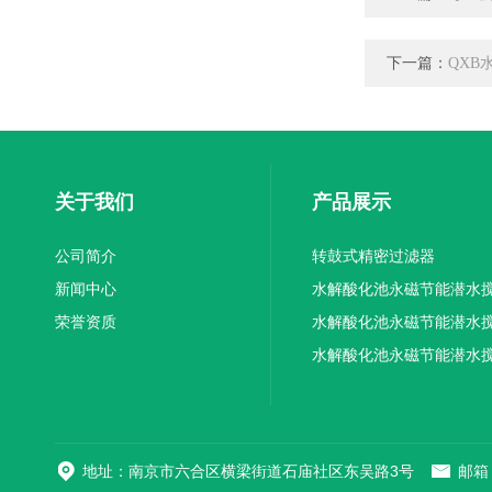
下一篇：
QXB
关于我们
产品展示
公司简介
转鼓式精密过滤器
新闻中心
水解酸化池永磁节能潜水
荣誉资质
机厂家供应
水解酸化池永磁节能潜水
机厂家直销
水解酸化池永磁节能潜水
机
地址：南京市六合区横梁街道石庙社区东吴路3号
邮箱：