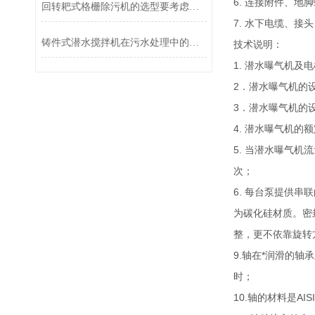
6. 连接附件、地
回转耙式格栅除污机的选型要考虑哪些因素
7. 水下电缆、接
铸件式潜水搅拌机在污水处理中的应用与效果分析
技术说明：
1. 潜水曝气机
2．潜水曝气机的
3．潜水曝气机的
4. 潜水曝气机的
5. 当潜水曝气
次；
6. 每台泵提供
为碳化硅材质。密
整，更不依靠旋转
9.轴在*润滑的
时；
10.轴的材料是A