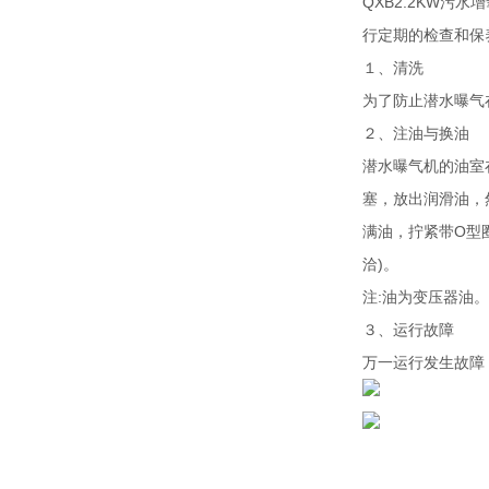
QXB2.2KW
行定期的检查和保
１、清洗
为了防止潜水曝气
２、注油与换油
潜水曝气机的油室
塞，放出润滑油，
满油，拧紧带O型
洽)。
注:油为变压器油。
３、运行故障
万一运行发生故障