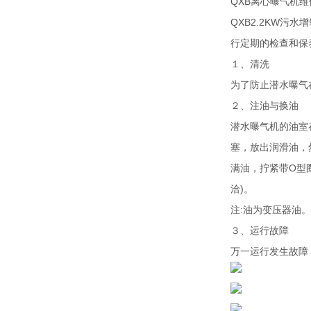
QXB离心曝气机
QXB2.2KW
行定期的检查和保
１、清洗
为了防止潜水曝气
２、注油与换油
潜水曝气机的油室
塞，放出润滑油，
满油，拧紧带O型
洽)。
注:油为变压器油。
３、运行故障
万一运行发生故障