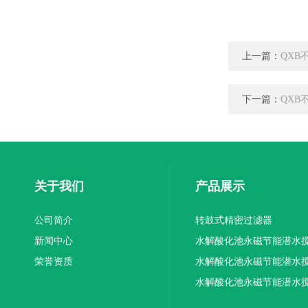
上一篇：
QXB
下一篇：
QXB
关于我们
产品展示
公司简介
转鼓式精密过滤器
新闻中心
水解酸化池永磁节能潜水
荣誉资质
机厂家供应
水解酸化池永磁节能潜水
机厂家直销
水解酸化池永磁节能潜水
机