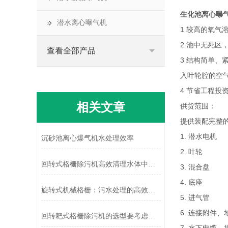
生化池离心曝
潜水离心曝气机
1 较高的氧
2 池中无死区
查看全部产品
3 结构简单
入叶轮腔的空
4 节省工程
相关文章
供货范围：
提供装配完整
1. 潜水电机
沉砂池离心爆气机水处理效率
2. 叶轮
回转式格栅除污机高效清理水体中的污染物
3. 混合盘
4. 底座
旋转式机械格栅：污水处理的高效卫士
5. 进气管
6. 连接附件
回转耙式格栅除污机的选型要考虑哪些因素