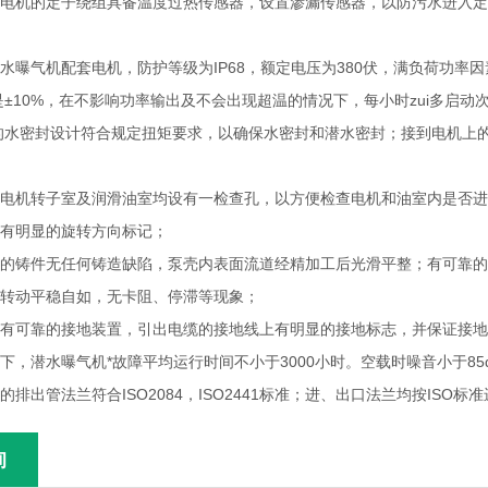
曝气机电机的定子绕组具备温度过热传感器，设置渗漏传感器，以防污水进入
与潜水曝气机配套电机，防护等级为IP68，额定电压为380伏，满负荷功率因
±10%，在不影响功率输出及不会出现超温的情况下，每小时zui多启动
的水密封设计符合规定扭矩要求，以确保水密封和潜水密封；接到电机上
气机电机转子室及润滑油室均设有一检查孔，以方便检查电机和油室内是否
气机有明显的旋转方向标记；
曝气机的铸件无任何铸造缺陷，泵壳内表面流道经精加工后光滑平整；有可靠
气机转动平稳自如，无卡阻、停滞等现象；
气机有可靠的接地装置，引出电缆的接地线上有明显的接地标志，并保证接
条件下，潜水曝气机*故障平均运行时间不小于3000小时。空载时噪音小于85dB
机的排出管法兰符合ISO2084，ISO2441标准；进、出口法兰均按ISO标
询