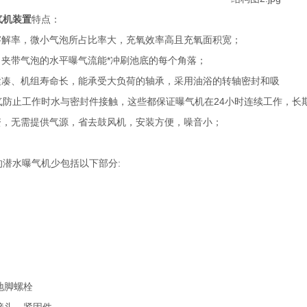
气机装置
特点：
气溶解率，微小气泡所占比率大，充氧效率高且充氧面积宽；
，夹带气泡的水平曝气流能*冲刷池底的每个角落；
、紧凑、机组寿命长，能承受大负荷的轴承，采用油浴的转轴密封和吸
气防止工作时水与密封件接触，这些都保证曝气机在24小时连续工作，长期
投资，无需提供气源，省去鼓风机，安装方便，噪音小；
的潜水曝气机少包括以下部分:
、地脚螺栓