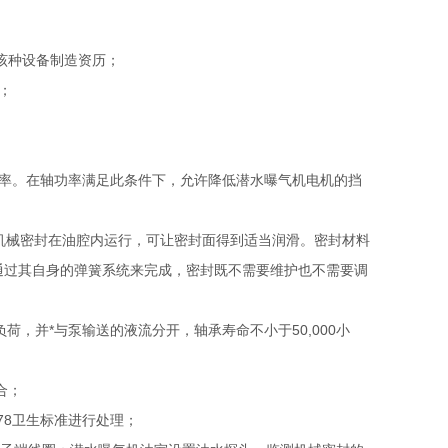
的该种设备制造资历；
；
额定功率。在轴功率满足此条件下，允许降低潜水曝气机电机的挡
，机械密封在油腔内运行，可让密封面得到适当润滑。密封材料
通过其自身的弹簧系统来完成，密封既不需要维护也不需要调
荷，并*与泵输送的液流分开，轴承寿命不小于50,000小
合；
878卫生标准进行处理；