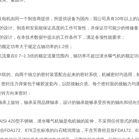
、接头、紧固件。
机及电机由同一个制造商提供，所提供设备为国内；我公司具有10年以上
机的设计、制造和安装能保证高度的工作可靠性，并保证尽可能少的维修量
机的设计，在本技术数据中提出的工作条件下，满足各项性能要求；
机的额定功率大于规定点轴功率的1.2倍；
气机流量在0.7~1.3倍的额定流量范围内，轴功率不超过潜水曝气机的
提供串联的、由两个独立的密封装置配合起来的密封系统，机械密封均选用
。密封压力弹簧包于橡胶波套内，以防接触介质。每个密封面的接触力均
旋转方向来密封；
的轴承上旋转，轴承采用品牌轴承，设计的轴承能够承受所有的轴向和径向负
是AISI 420型不锈钢，潜水曝气机轴是电机轴的延伸，不采用任何形式的耦
符合FDA172、878卫生标准的白石蜡润滑油，不含芳香烃且按FDA172、