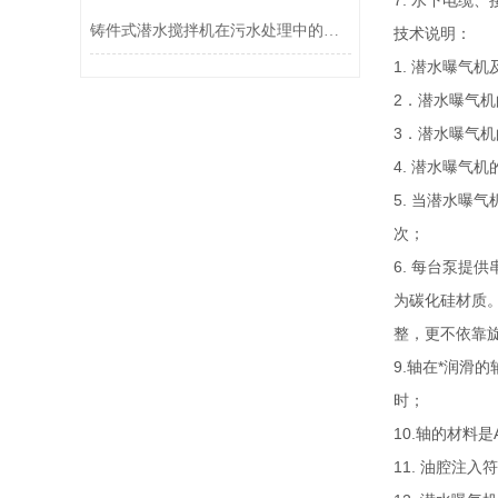
7. 水下电缆
铸件式潜水搅拌机在污水处理中的应用与效果分析
技术说明：
1. 潜水曝气
2．潜水曝气
3．潜水曝气
4. 潜水曝气
5. 当潜水曝
次；
6. 每台泵
为碳化硅材质
整，更不依靠
9.轴在*润滑
时；
10.轴的材料
11. 油腔注入