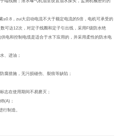
定子端线圈；潜水曝气机油室设置油水探头，监测机械密封的
素≥0.8，zui大启动电流不大于额定电流的5倍，电机可承受的
次数可达12次，对定子线圈和定子引出线，采用F级防水绝
的供电和控制电缆是适合于水下应用的，并采用柔性的防水电
进水、进油；
的防腐措施，无污损碰伤、裂痕等缺陷；
地标志在使用期间不易磨灭；
(A)；
准进行制造。