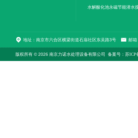
机厂家直销
水解酸化池永磁节能潜水
机
地址：南京市六合区横梁街道石庙社区东吴路3号
邮箱：
版权所有 © 2026 南京力诺水处理设备有限公司
备案号：苏ICP备1