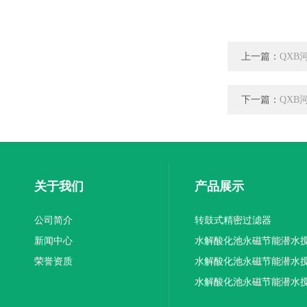
上一篇：
QXB
下一篇：
QXB
关于我们
产品展示
公司简介
转鼓式精密过滤器
新闻中心
水解酸化池永磁节能潜水
荣誉资质
机厂家供应
水解酸化池永磁节能潜水
机厂家直销
水解酸化池永磁节能潜水
机