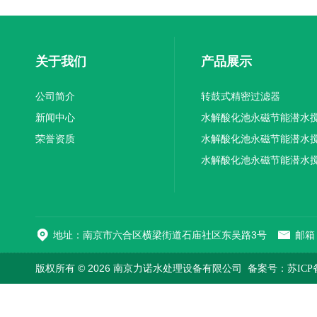
关于我们
产品展示
公司简介
转鼓式精密过滤器
新闻中心
水解酸化池永磁节能潜水
荣誉资质
机厂家供应
水解酸化池永磁节能潜水
机厂家直销
水解酸化池永磁节能潜水
机
地址：南京市六合区横梁街道石庙社区东吴路3号
邮箱：
版权所有 © 2026 南京力诺水处理设备有限公司
备案号：苏ICP备1