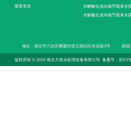
荣誉资质
机厂家供应
水解酸化池永磁节能潜水
机厂家直销
水解酸化池永磁节能潜水
机
地址：南京市六合区横梁街道石庙社区东吴路3号
邮箱：
版权所有 © 2026 南京力诺水处理设备有限公司
备案号：苏ICP备1