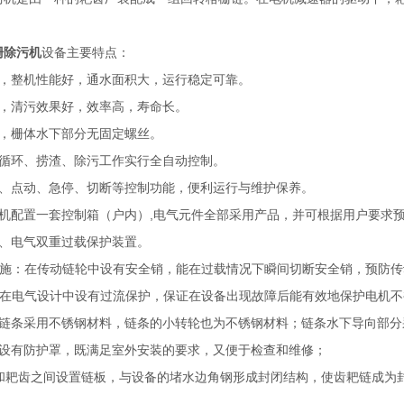
栅除污机
设备主要特点：
凑，整机性能好，通水面积大，运行稳定可靠。
单，清污效果好，效率高，寿命长。
便，栅体水下部分无固定螺丝。
转循环、捞渣、除污工作实行全自动控制。
动、点动、急停、切断等控制功能，便利运行与维护保养。
机配置一套控制箱（户内）,电气元件全部采用产品，并可根据用户要求预
械、电气双重过载保护装置。
措施：在传动链轮中设有安全销，能在过载情况下瞬间切断安全销，预防传
：在电气设计中设有过流保护，保证在设备出现故障后能有效地保护电机不
的链条采用不锈钢材料，链条的小转轮也为不锈钢材料；链条水下导向部
置设有防护罩，既满足室外安装的要求，又便于检查和维修；
条和耙齿之间设置链板，与设备的堵水边角钢形成封闭结构，使齿耙链成为