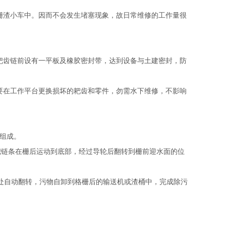
栅渣小车中。因而不会发生堵塞现象，故日常维修的工作量很
耙齿链前设有一平板及橡胶密封带，达到设备与土建密封，防
要在工作平台更换损坏的耙齿和零件，勿需水下维修，不影响
组成。
链条在栅后运动到底部，经过导轮后翻转到栅前迎水面的位
处自动翻转，污物自卸到格栅后的输送机或渣桶中，完成除污