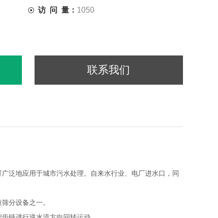
访 问 量：
1050
联系我们
可广泛地应用于城市污水处理。自来水行业、电厂进水口，同
液筛分设备之一。
耙齿链进行逆水流方向回转运动。