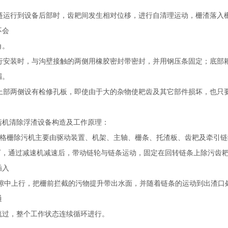
耙链运行到设备后部时，齿耙间发生相对位移，进行自清理运动，栅渣落入
不会
角。
进行安装时，与沟壁接触的两侧用橡胶密封带密封，并用钢压条固定；底部
漏。
备上部两侧设有检修孔板，即使由于大的杂物使耙齿及其它部件损坏，也只
污机清除浮渣设备构造及工作原理：
转格栅除污机主要由驱动装置、机架、主轴、栅条、托渣板、齿耙及牵引链
，通过减速机减速后，带动链轮与链条运动，固定在回转链条上除污齿耙
插入
隙中上行，把栅前拦截的污物提升带出水面，并随着链条的运动到出渣口
通
流过，整个工作状态连续循环进行。