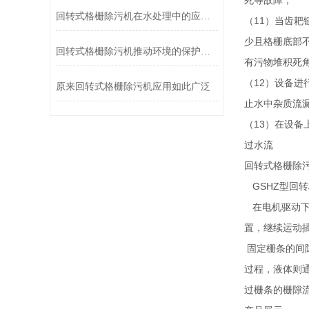
死等故障；
回转式格栅除污机在水处理中的应用效果分析
（11）当齿
少且格栅底部
回转式格栅除污机推动环境的保护和可持续发展
有污物堆积死
（12）设备
原来回转式格栅除污机应用如此广泛
止水中杂质流
（13）在设
过水流
回转式格栅除
GSHZ型回
在电机驱动下
置，继续运动
固定栅条的间
过程，液体则
过栅条的栅隙