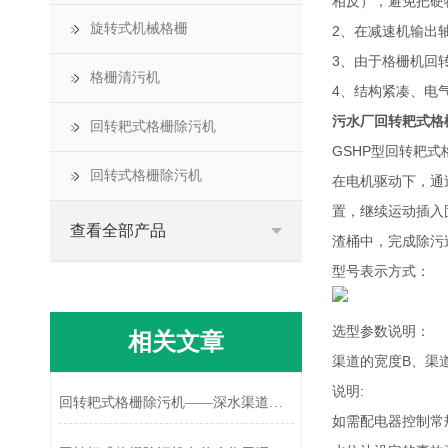
相反），避免把硬
旋转式机械格栅
2、在减速机输出
3、由于格栅机回
格栅清污机
4、结构紧凑、电
污水厂回转耙式格
回转耙式格栅除污机
GSHP型回转耙
回转式格栅除污机
在电机驱动下，通
置，继续运动插入
查看全部产品
渣桶中，完成除污
型号表示方式：
选型参数说明：
相关文章
渠道的宽度B、渠
说明:
回转耙式格栅除污机——深水渠道拦截的优化方案
如需配电器控制常