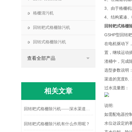
3、由于格栅
格栅清污机
4、结构紧凑
回转耙式格栅
回转耙式格栅除污机
GSHP型回
回转式格栅除污机
在电机驱动下
置，继续运动
查看全部产品
渣桶中，完成
选型参数说明
渠道的宽度B、
过水流量图：
相关文章
说明:
回转耙式格栅除污机——深水渠道拦截的优化方案
如需配电器控
水位达设定的
回转耙式格栅除污机有什么作用呢？