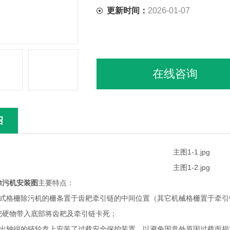
更新时间：
2026-01-07
在线咨询
绍
除污机安装图
主要特点：
耙式格栅除污机的栅条置于齿耙牵引链的中间位置（其它机械格栅置于牵
把硬物带入底部将齿耙及牵引链卡死；
输出轴端的链轮盘上安装了过载安全保护装置，以避免因意外原因过载面损