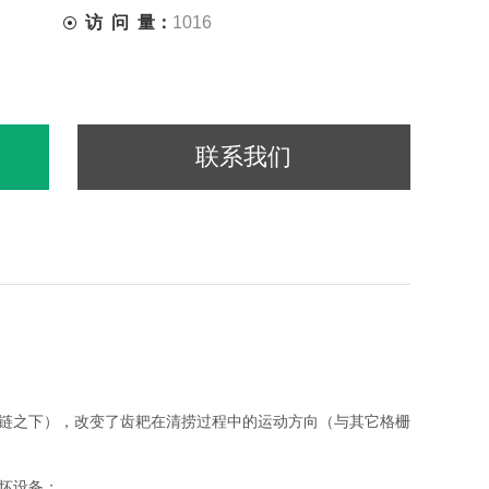
访 问 量：
1016
联系我们
引链之下），改变了齿耙在清捞过程中的运动方向（与其它格栅
坏设备；