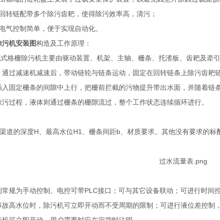
机回转链配带多个除污齿耙，使得除污效率高，清污；
、电气控制简单，便于实现自动化。
除污机安装图
构造及工作原理：
转耙式格栅除污机主要由驱动装置、机架、主轴、栅条、托渣板、齿耙及牵
，通过减速机减速后，带动链轮与链条运动，固定在回转链条上除污齿耙
插入固定栅条的间隙中上行，把栅前拦截的污物提升带出水面，并随着链
除污过程，液体则通过栅条的栅隙流过，整个工作状态连续循环进行。
：
渠道的深度H、最高水位H1、栅条间距b、材质要求。其他没有要求的标
制常规为手动控制。电控可带PLC接口；可与其它设备联动；可进行时间
事故高水位时，除污机可立即开动而不受周期的限制；可进行液位差控制