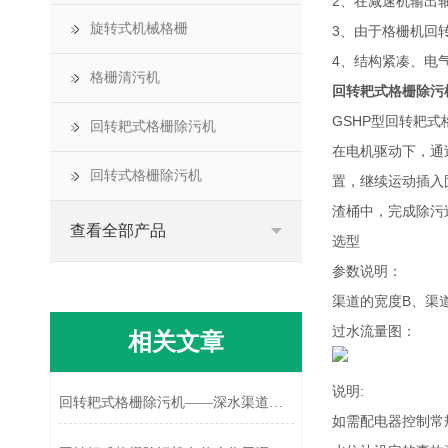
2、在减速机输出
旋转式机械格栅
3、由于格栅机回
4、结构紧凑、电
格栅清污机
回转耙式格栅除污
GSHP型回转耙
回转耙式格栅除污机
在电机驱动下，通
回转式格栅除污机
置，继续运动插入
渣桶中，完成除污
查看全部产品
选型
参数说明：
渠道的宽度B、渠
过水流量图：
相关文章
说明:
回转耙式格栅除污机——深水渠道拦截的优化方案
如需配电器控制常