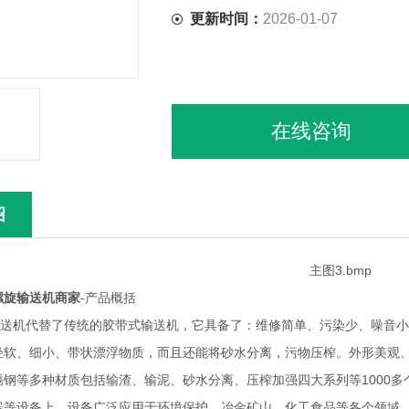
更新时间：
2026-01-07
在线咨询
绍
螺旋输送机商家
-产品概括
机代替了传统的胶带式输送机，它具备了：维修简单、污染少、噪音小
轻软、细小、带状漂浮物质，而且还能将砂水分离，污物压榨。外形美观
锈钢等多种材质包括输渣、输泥、砂水分离、压榨加强四大系列等1000
器等设备上，设备广泛应用于环境保护、冶金矿山、化工食品等各个领域