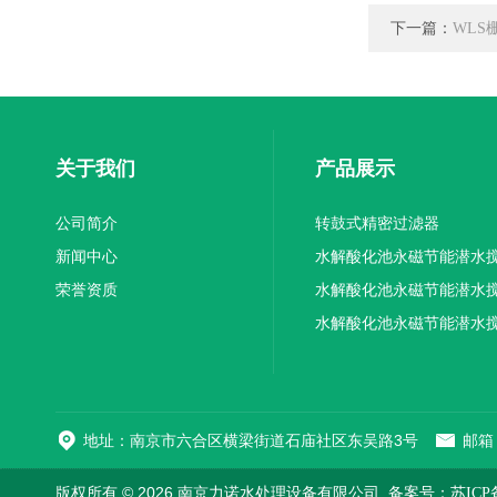
下一篇：
WLS
关于我们
产品展示
公司简介
转鼓式精密过滤器
新闻中心
水解酸化池永磁节能潜水
荣誉资质
机厂家供应
水解酸化池永磁节能潜水
机厂家直销
水解酸化池永磁节能潜水
机
地址：南京市六合区横梁街道石庙社区东吴路3号
邮箱：
版权所有 © 2026 南京力诺水处理设备有限公司
备案号：苏ICP备1