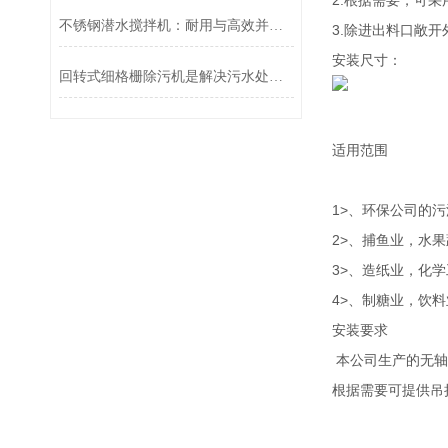
2.根据需要，可
不锈钢潜水搅拌机：耐用与高效并存的水下“动力引擎”
3.除进出料口敞
安装尺寸：
回转式细格栅除污机是解决污水处理难题的有效工具
适用范围
1>、环保公司的
2>、捕鱼业，水
3>、造纸业，化
4>、制糖业，饮
安装要求
本公司生产的无轴
根据需要可提供吊