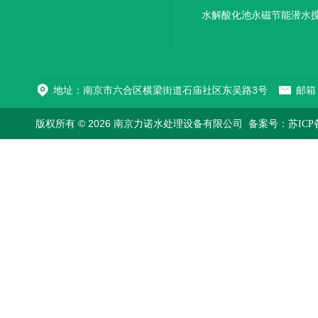
机厂家直销
水解酸化池永磁节能潜水
机
地址：南京市六合区横梁街道石庙社区东吴路3号
邮箱：
版权所有 © 2026 南京力诺水处理设备有限公司
备案号：苏ICP备1