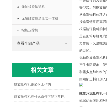
一起旋转的力是物
无轴螺旋输送机
等型式。的螺旋轴
从输送物料位移方
无轴螺旋输送压实一体机
按输送链采用高强
根据输送物料的特
螺旋压榨机
是在圆筒形机壳内
查看全部产品
力作用下又沿螺旋
的目的。
无轴螺旋输送机机
产生卡阻现象；便
相关文章
和需多点加卸料的
由端部进料口加入
螺旋压榨机是如何工作的
螺旋污泥压榨机
一
螺旋压榨机在什么条件下能正常连续运行？
式螺旋面应用相对