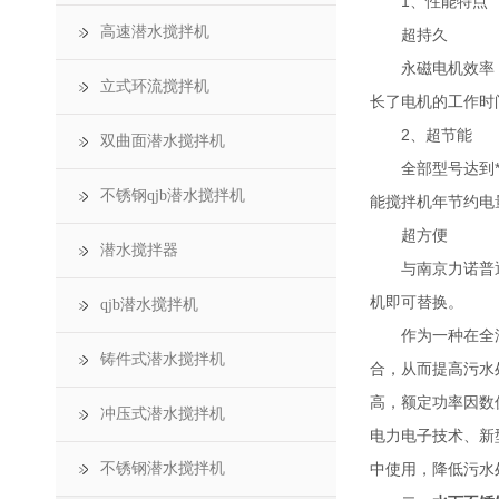
1、性能特点
高速潜水搅拌机
超持久
永磁电机效率，转
立式环流搅拌机
长了电机的工作时
2、超节能
双曲面潜水搅拌机
全部型号达到*、
不锈钢qjb潜水搅拌机
能搅拌机年节约电量
超方便
潜水搅拌器
与南京力诺普通搅
机即可替换。
qjb潜水搅拌机
作为一种在全浸没
铸件式潜水搅拌机
合，从而提高污水
高，额定功率因数
冲压式潜水搅拌机
电力电子技术、新
不锈钢潜水搅拌机
中使用，降低污水