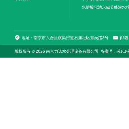
机厂家直销
水解酸化池永磁节能潜水
机
地址：南京市六合区横梁街道石庙社区东吴路3号
邮箱：
版权所有 © 2026 南京力诺水处理设备有限公司
备案号：苏ICP备1