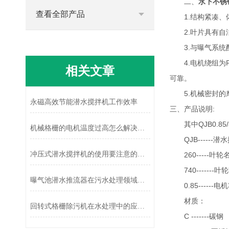
二、
水下不锈
查看全部产品
1.结构紧凑、体
2.叶片具有自
3.与曝气系统配
4.电机绕组为F
相关文章
可靠。
5.机械密封的摩
永磁高效节能潜水搅拌机工作效率
三、产品说明:
其中QJB0.85/8-
机械格栅的电机温度过高怎么解决？
QJB------潜
冲压式潜水搅拌机的使用要注意的事项
260-----叶轮
740-------叶轮转
曝气池潜水推流器在污水处理领域具有广泛的应用
0.85------电机
材质：
回转式格栅除污机在水处理中的应用效果分析
C -------碳钢