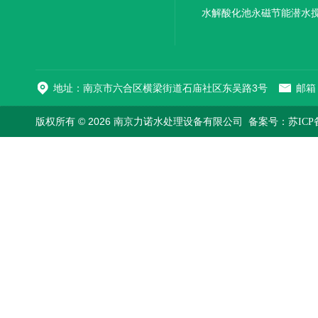
机厂家直销
水解酸化池永磁节能潜水
机
地址：南京市六合区横梁街道石庙社区东吴路3号
邮箱：
版权所有 © 2026 南京力诺水处理设备有限公司
备案号：苏ICP备1