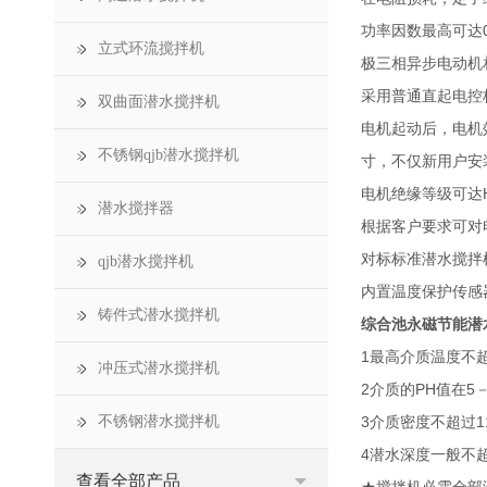
功率因数最高可达0
立式环流搅拌机
极三相异步电动机
采用普通直起电控
双曲面潜水搅拌机
电机起动后，电机
不锈钢qjb潜水搅拌机
寸，不仅新用户安
电机绝缘等级可达
潜水搅拌器
根据客户要求可对
对标标准潜水搅拌
qjb潜水搅拌机
内置温度保护传感
铸件式潜水搅拌机
综合池永磁节能潜
1最高介质温度不超
冲压式潜水搅拌机
2介质的PH值在5
不锈钢潜水搅拌机
3介质密度不超过11
4潜水深度一般不超
查看全部产品