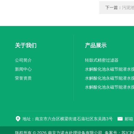
下一篇：
污泥
关于我们
产品展示
公司简介
转鼓式精密过滤器
新闻中心
水解酸化池永磁节能潜水
荣誉资质
机厂家供应
水解酸化池永磁节能潜水
机厂家直销
水解酸化池永磁节能潜水
机
地址：南京市六合区横梁街道石庙社区东吴路3号
邮箱：
版权所有 © 2026 南京力诺水处理设备有限公司
备案号：苏ICP备1