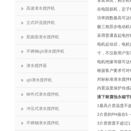
安装系统，购主机
高速潜水搅拌机
在电阻损耗，定子
功率因数最高可达0
立式环流搅拌机
极三相异步电动机
采用普通直起电控
双曲面潜水搅拌机
电机起动后，电机
不锈钢qjb潜水搅拌机
寸，不仅新用户安
电机绝缘等级可达
潜水搅拌器
根据客户要求可对
对标标准潜水搅拌
qjb潜水搅拌机
内置温度保护传感
铸件式潜水搅拌机
液下耐腐蚀永磁节
1最高介质温度不超
冲压式潜水搅拌机
2介质的PH值在5
不锈钢潜水搅拌机
3介质密度不超过11