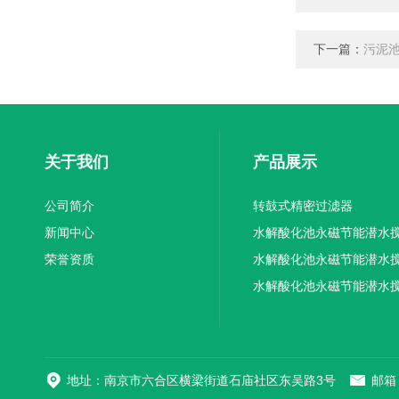
下一篇：
污泥
关于我们
产品展示
公司简介
转鼓式精密过滤器
新闻中心
水解酸化池永磁节能潜水
荣誉资质
机厂家供应
水解酸化池永磁节能潜水
机厂家直销
水解酸化池永磁节能潜水
机
地址：南京市六合区横梁街道石庙社区东吴路3号
邮箱：