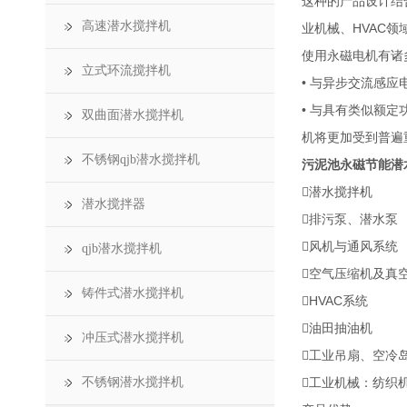
这种的产品设计结
高速潜水搅拌机
业机械、HVAC
使用永磁电机有诸
立式环流搅拌机
• 与异步交流感
• 与具有类似额
双曲面潜水搅拌机
机将更加受到普遍
不锈钢qjb潜水搅拌机
污泥池永磁节能潜
潜水搅拌机
潜水搅拌器
排污泵、潜水泵
风机与通风系统
qjb潜水搅拌机
空气压缩机及真
铸件式潜水搅拌机
HVAC系统
油田抽油机
冲压式潜水搅拌机
工业吊扇、空冷
不锈钢潜水搅拌机
工业机械：纺织