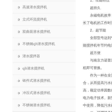
1、性能特点
高速潜水搅拌机
超持久
永磁电机效率，转
立式环流搅拌机
长了电机的工作时
2、超节能
双曲面潜水搅拌机
全部型号达到*、
不锈钢qjb潜水搅拌机
能搅拌机年节约电量
超方便
潜水搅拌器
与南京力诺普通搅
机即可替换。
qjb潜水搅拌机
作为一种在全浸没
铸件式潜水搅拌机
合，从而提高污水
高，额定功率因数
冲压式潜水搅拌机
电力电子技术、新
不锈钢潜水搅拌机
中使用，降低污水