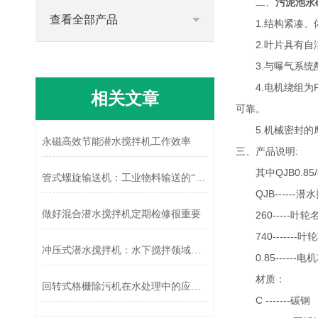
二、
污泥池永
查看全部产品
1.结构紧凑、体
2.叶片具有自
3.与曝气系统配
4.电机绕组为F
相关文章
可靠。
5.机械密封的摩
永磁高效节能潜水搅拌机工作效率
三、产品说明:
其中QJB0.85/8-
管式螺旋输送机：工业物料输送的“隐形动脉”
QJB------潜
做好混合潜水搅拌机定期检修很重要
260-----叶轮
740-------叶轮转
冲压式潜水搅拌机：水下搅拌领域的得力助手
0.85------电机
材质：
回转式格栅除污机在水处理中的应用效果分析
C -------碳钢