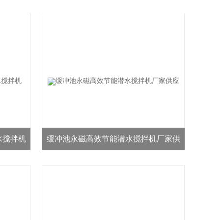
水搅拌机
缓冲池永磁高效节能潜水搅拌机厂家供
应