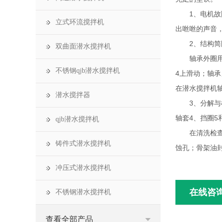
1、电机故障
立式环流搅拌机
出咝咝的声音，
2、结构简
双曲面潜水搅拌机
轴承外圈用挡圈
不锈钢qjb潜水搅拌机
4上滑动；轴承
在潜水搅拌机
潜水搅拌器
3、分解与检
轴套4、挡圈5
qjb潜水搅拌机
在清洗检查时
铸件式潜水搅拌机
蚀孔；骨架油封
冲压式潜水搅拌机
在线咨
不锈钢潜水搅拌机
查看全部产品