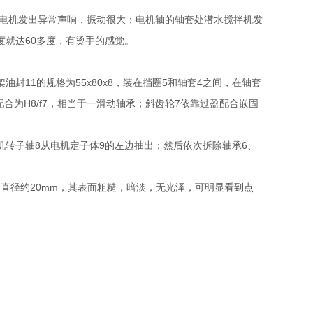
电机发出异常声响，振动很大；电机轴的轴套处潜水搅拌机发
度就达60多度，有烫手的感觉。
11的规格为55x80x8，装在挡圈5和轴套4之间，在轴套
合为H8/f7，相当于一滑动轴承；斜齿轮7依靠过盈配合嵌固
转子轴8从电机定子体9的左边抽出；然后依次拆除轴承6、
直径约20mm，其表面粗糙，暗淡，无光泽，可明显看到点