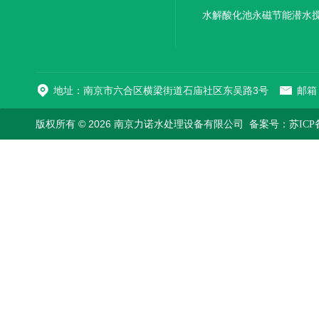
机厂家直销
水解酸化池永磁节能潜水
机
地址：南京市六合区横梁街道石庙社区东吴路3号
邮箱：
版权所有 © 2026 南京力诺水处理设备有限公司
备案号：苏ICP备1