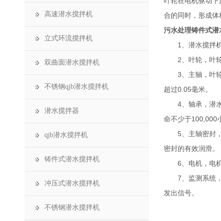
叶轮在电机驱动下
高速潜水搅拌机
合的同时，形成体
污水处理铸件式潜
立式环流搅拌机
1、潜水搅拌机壳
2、叶轮，叶轮要
双曲面潜水搅拌机
3、主轴，叶轮和
不锈钢qjb潜水搅拌机
超过0.05毫米。
4、轴承，潜水搅
潜水搅拌器
命不少于100,00
5、主轴密封，每
qjb潜水搅拌机
密封的有效润滑。
铸件式潜水搅拌机
6、电机，电机为
7、监测系统，所
冲压式潜水搅拌机
发出信号。
不锈钢潜水搅拌机