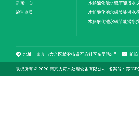
新闻中心
水解酸化池永磁节能潜水
荣誉资质
机厂家供应
水解酸化池永磁节能潜水
机厂家直销
水解酸化池永磁节能潜水
机
地址：南京市六合区横梁街道石庙社区东吴路3号
邮箱：
版权所有 © 2026 南京力诺水处理设备有限公司
备案号：苏ICP备1