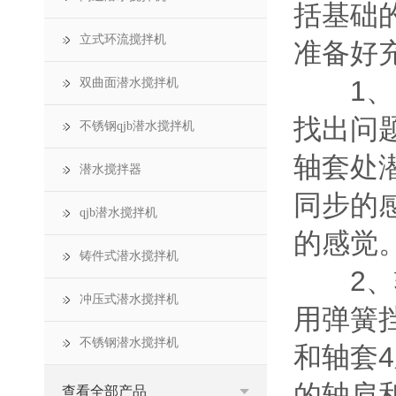
括基础
立式环流搅拌机
准备好
1、电
双曲面潜水搅拌机
找出问
不锈钢qjb潜水搅拌机
轴套处
潜水搅拌器
同步的
qjb潜水搅拌机
的感觉
铸件式潜水搅拌机
2、轴
冲压式潜水搅拌机
用弹簧挡
不锈钢潜水搅拌机
和轴套
的轴肩和
查看全部产品