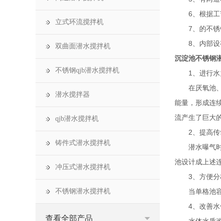
6、根据工艺
立式环流搅拌机
7、的不锈钢
8、内部设有
双曲面潜水搅拌机
沉淀池不锈钢
不锈钢qjb潜水搅拌机
1、进行水
在厌氧池、缺
潜水搅拌器
能量，形成连
流产生了巨大
qjb潜水搅拌机
2、提高传
铸件式潜水搅拌机
潜水曝气时维
池设计成上述
冲压式潜水搅拌机
3、方便分
不锈钢潜水搅拌机
当单格池容积
4、改善水
查看全部产品