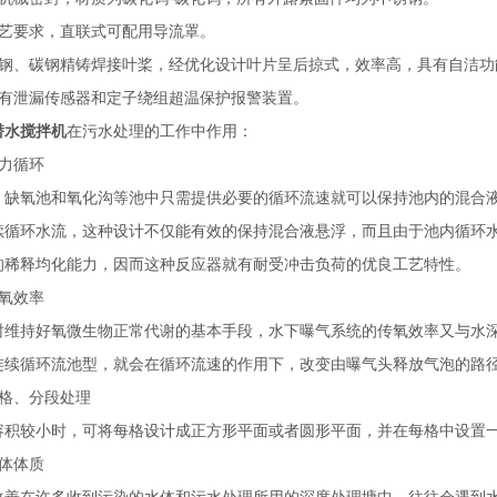
要求，直联式可配用导流罩。
、碳钢精铸焊接叶桨，经优化设计叶片呈后掠式，效率高，具有自洁功
泄漏传感器和定子绕组超温保护报警装置。
潜水搅拌机
在污水处理的工作中作用：
力循环
氧池和氧化沟等池中只需提供必要的循环流速就可以保持池内的混合液
续循环水流，这种设计不仅能有效的保持混合液悬浮，而且由于池内循环
的稀释均化能力，因而这种反应器就有耐受冲击负荷的优良工艺特性。
氧效率
持好氧微生物正常代谢的基本手段，水下曝气系统的传氧效率又与水深
连续循环流池型，就会在循环流速的作用下，改变由曝气头释放气泡的路径
格、分段处理
较小时，可将每格设计成正方形平面或者圆形平面，并在每格中设置一
体体质