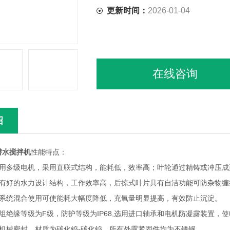
更新时间：
2026-01-04
在线咨询
绍
潜水搅拌机
性能特点：
多级电机，采用直联式结构，能耗低，效率高；叶轮通过精铸或冲压成
好的水力设计结构，工作效率高，后掠式叶片具有自洁功能可防杂物缠
统混合使用可使能耗大幅度降低，充氧量明显提高，有效防止沉淀。
绝缘等级为F级，防护等级为IP68,选用进口轴承和电机防凝露装置，
械密封，材质为碳化钨-碳化钨，所有外露紧固件均为不锈钢。