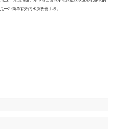
较深、水流滞缓、水体表面复氧不能保证深水区溶氧要求的
术是一种简单有效的水质改善手段。