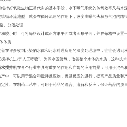
持好氧微生物正常代谢的基本手段，水下曝气系统的传氧效率又与水深
连续循环流池型，就会在循环流速的作用下，改变由曝气头释放气泡的路径
格、分段处理
较小时，可将每格设计成正方形平面或者圆形平面，并在每格中设置一
体体质
在许多收到污染的水体和污水处理所用的深度处理塘中，往往会遇到水
置搅拌机进行“人工呼吸"。为深水区复氧，改善整个水体的水质，这种技
潜水搅拌机
在各个行业中具有重要的作用和广阔的应用前景：可用于混合
生产中，可以用于混合和搅拌反应物，促进反应的进行，提高产品质量和
稳定性。在制药工艺中，可用于药品的混合、溶解和反应，保证药品的质