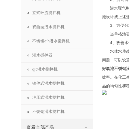
潜水曝气时维
立式环流搅拌机
池设计成上述
3、方便分
双曲面潜水搅拌机
当单格池容积
不锈钢qjb潜水搅拌机
4、改善水
水体水质改善
潜水搅拌器
问题，可以设
好氧池不锈钢
qjb潜水搅拌机
效率。在化工
铸件式潜水搅拌机
品的均匀性和
冲压式潜水搅拌机
不锈钢潜水搅拌机
查看全部产品