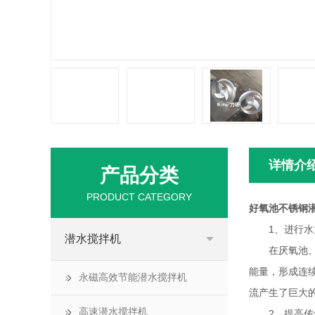
详情介
产品分类
PRODUCT CATEGORY
好氧池不锈钢
1、进行水
潜水搅拌机
在厌氧池、缺
能量，形成连
永磁高效节能潜水搅拌机
流产生了巨大
高速潜水搅拌机
2、提高传