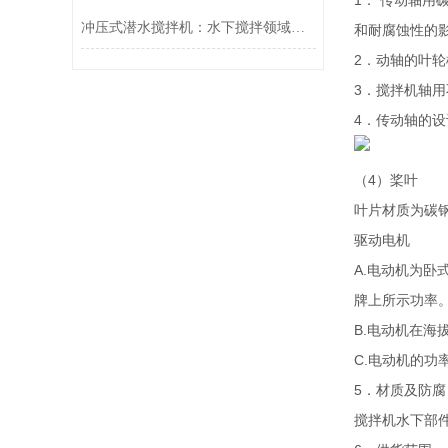
1． 传动轴
冲压式潜水搅拌机：水下搅拌领域的得力助手
和耐腐蚀性的
2．动轴的叶轮
3．搅拌机轴
4．传动轴的
（4）桨叶
叶片材质为碳
驱动电机
A.电动机为卧
牌上所示功率
B.电动机在海
C.电动机的功
5．材质及防腐
搅拌机水下部