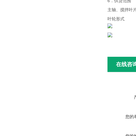
6．供货范围
主轴、搅拌叶
叶轮形式
在线咨
您的