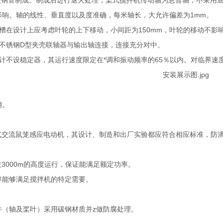
用碳钢管制成。制成后进行退火处理，桨式搅拌机传动轴为悬臂轴，不采用
影响。轴的线性、垂直度以及度准确，每米轴长，大允许偏差为1mm。
槽在设计上应考虑叶轮的上下移动，小间距为150mm，叶轮的移动不影
用不锈钢D型夹壳联轴器与输出轴连接，连接充分对中。
设计不设稳定器，其运行速度限定在*调和振动频率的65％以内。对临界
钢。
式交流鼠笼感应电动机，其设计、制造和出厂实验都应符合相应标准，防滴漏
。
拔3000m的高度运行，保证能满足额定功率。
率能够满足搅拌机的特定需要。
件（轴及桨叶）采用碳钢材质并z做防腐处理。