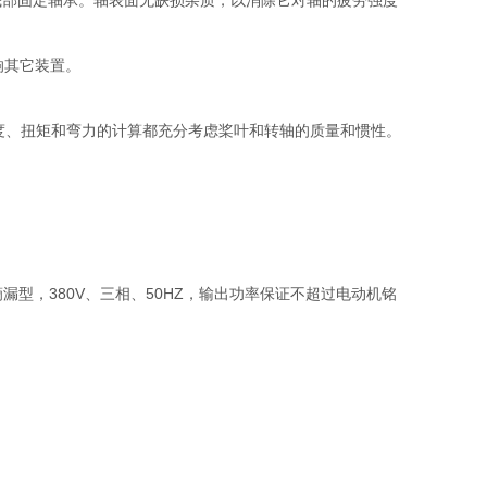
底部固定轴承。轴表面无缺损杂质，以消除它对轴的疲劳强度
响其它装置。
速度、扭矩和弯力的计算都充分考虑桨叶和转轴的质量和惯性。
型，380V、三相、50HZ，输出功率保证不超过电动机铭