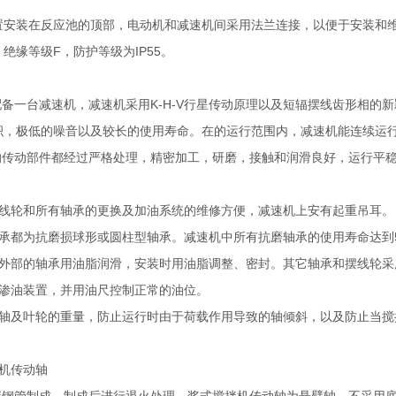
置安装在反应池的顶部，电动机和减速机间采用法兰连接，以便于安装和
绝缘等级F，防护等级为IP55。
配备一台减速机，减速机采用K-H-V行星传动原理以及短辐摆线齿形相的
积，极低的噪音以及较长的使用寿命。在的运行范围内，减速机能连续运
有的传动部件都经过严格处理，精密加工，研磨，接触和润滑良好，运行平
摆线轮和所有轴承的更换及加油系统的维修方便，减速机上安有起重吊耳。
承都为抗磨损球形或圆柱型轴承。减速机中所有抗磨轴承的使用寿命达到50
机外部的轴承用油脂润滑，安装时用油脂调整、密封。其它轴承和摆线轮采
防渗油装置，并用油尺控制正常的油位。
动轴及叶轮的重量，防止运行时由于荷载作用导致的轴倾斜，以及防止当
拌机传动轴