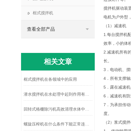
搅拌机驱动装
框式搅拌机
电机为户外型，
（1）减速机
查看全部产品
1.每台搅拌机
效率，小的体
2.减速机所
相关文章
长。
3．电动机、
4．所有支撑轴
框式搅拌机在各领域中的应用
5．露在减速
潜水搅拌机在水处理中起到作用有哪些？
6．减速机有
7．为承担传
回转式格栅除污机高效清理水体中的污染物
度。
（2）浆式搅
螺旋压榨机在什么条件下能正常连续运行？